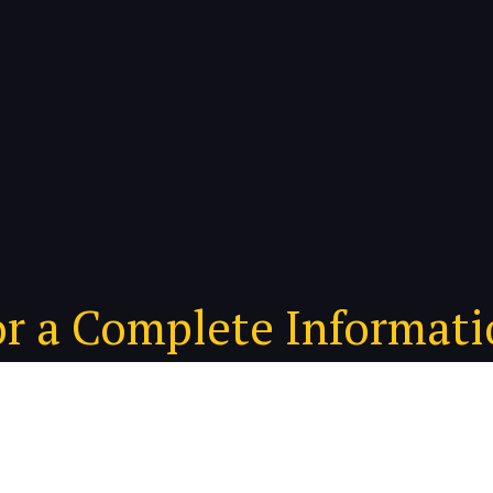
or a Complete Informat
LAST NAME
*