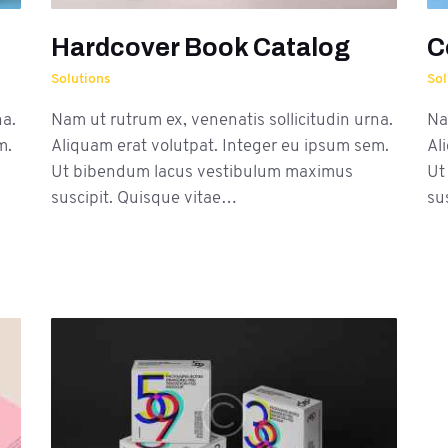
Hardcover Book Catalog
C
Solutions
Sol
na.
Nam ut rutrum ex, venenatis sollicitudin urna.
Na
m.
Aliquam erat volutpat. Integer eu ipsum sem.
Al
Ut bibendum lacus vestibulum maximus
Ut
suscipit. Quisque vitae…
su