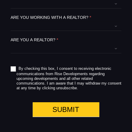
t
h
i
ARE YOU WORKING WITH A REALTOR?
*
s
f
i
e
ARE YOU A REALTOR?
*
l
d
b
l
a
By checking this box, I consent to receiving electronic
communications from Rise Developments regarding
n
upcoming developments and all other related
k
communications. I am aware that I may withdraw my consent
.
at any time by clicking unsubscribe.
SUBMIT