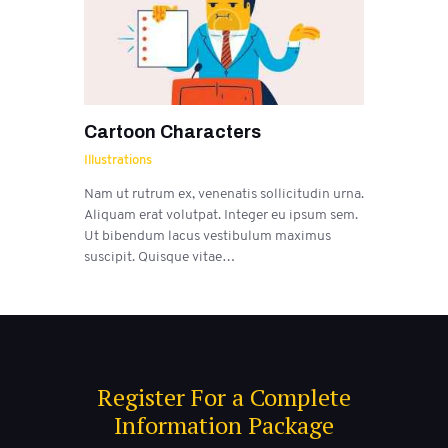
Cartoon Characters
Illustrations
Nam ut rutrum ex, venenatis sollicitudin urna.
Aliquam erat volutpat. Integer eu ipsum sem.
Ut bibendum lacus vestibulum maximus
suscipit. Quisque vitae…
Register For a Complete
Information Package