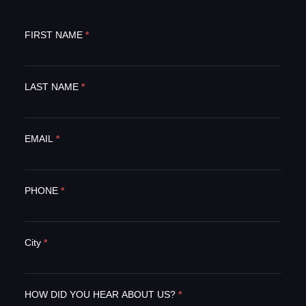
Register
FIRST NAME
I
*
Now
f
y
o
LAST NAME
*
u
a
r
e
EMAIL
*
h
u
m
PHONE
*
a
n
,
l
City
*
e
a
v
e
HOW DID YOU HEAR ABOUT US?
*